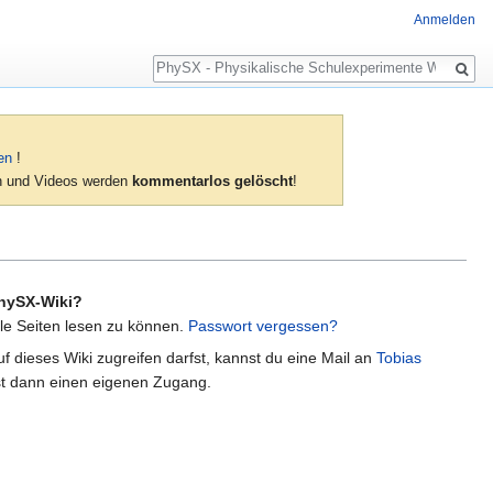
Anmelden
Suche
en
!
ien und Videos werden
kommentarlos gelöscht
!
hySX-Wiki?
lle Seiten lesen zu können.
Passwort vergessen?
f dieses Wiki zugreifen darfst, kannst du eine Mail an
Tobias
t dann einen eigenen Zugang.