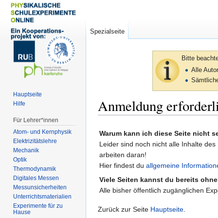
Spezialseite
Bitte beacht
Alle Aut
Sämtliche
Hauptseite
Anmeldung erforderl
Hilfe
Für Lehrer*innen
Zur
Zur
Atom- und Kernphysik
Warum kann ich diese Seite nicht 
Navigation
Suche
Elektrizitätslehre
Leider sind noch nicht alle Inhalte des
springen
springen
Mechanik
arbeiten daran!
Optik
Hier findest du
allgemeine Information
Thermodynamik
Digitales Messen
Viele Seiten kannst du bereits ohn
Messunsicherheiten
Alle bisher öffentlich zugänglichen Ex
Unterrichtsmaterialien
Experimente für zu
Zurück zur Seite
Hauptseite
.
Hause