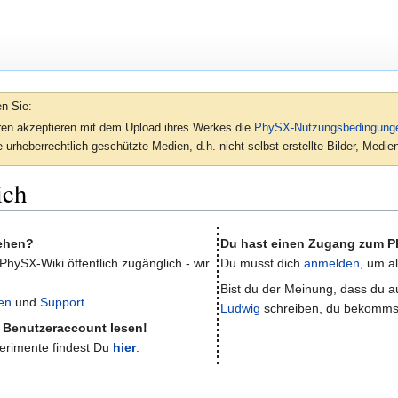
en Sie:
oren akzeptieren mit dem Upload ihres Werkes die
PhySX-Nutzungsbedingung
 urheberrechtlich geschützte Medien, d.h. nicht-selbst erstellte Bilder, Med
ich
sehen?
Du hast einen Zugang zum P
 PhySX-Wiki öffentlich zugänglich - wir
Du musst dich
anmelden
, um a
Bist du der Meinung, dass du au
en
und
Support
.
Ludwig
schreiben, du bekomms
e Benutzeraccount lesen!
perimente findest Du
hier
.