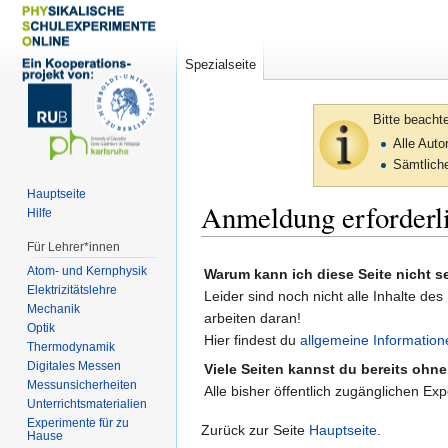
Spezialseite
Bitte beacht
Alle Aut
Sämtliche
Hauptseite
Anmeldung erforderl
Hilfe
Für Lehrer*innen
Zur
Zur
Atom- und Kernphysik
Warum kann ich diese Seite nicht 
Navigation
Suche
Elektrizitätslehre
Leider sind noch nicht alle Inhalte des
springen
springen
Mechanik
arbeiten daran!
Optik
Hier findest du
allgemeine Information
Thermodynamik
Digitales Messen
Viele Seiten kannst du bereits ohn
Messunsicherheiten
Alle bisher öffentlich zugänglichen Ex
Unterrichtsmaterialien
Experimente für zu
Zurück zur Seite
Hauptseite
.
Hause