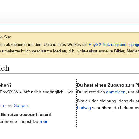
en Sie:
oren akzeptieren mit dem Upload ihres Werkes die
PhySX-Nutzungsbedingung
 urheberrechtlich geschützte Medien, d.h. nicht-selbst erstellte Bilder, Med
ich
sehen?
Du hast einen Zugang zum P
 PhySX-Wiki öffentlich zugänglich - wir
Du musst dich
anmelden
, um a
Bist du der Meinung, dass du au
en
und
Support
.
Ludwig
schreiben, du bekomms
e Benutzeraccount lesen!
perimente findest Du
hier
.