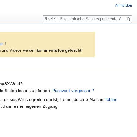
Anmelden
Suche
en
!
ien und Videos werden
kommentarlos gelöscht
!
hySX-Wiki?
lle Seiten lesen zu können.
Passwort vergessen?
f dieses Wiki zugreifen darfst, kannst du eine Mail an
Tobias
t dann einen eigenen Zugang.