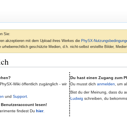
en Sie:
oren akzeptieren mit dem Upload ihres Werkes die
PhySX-Nutzungsbedingung
 urheberrechtlich geschützte Medien, d.h. nicht-selbst erstellte Bilder, Med
ich
sehen?
Du hast einen Zugang zum P
 PhySX-Wiki öffentlich zugänglich - wir
Du musst dich
anmelden
, um a
Bist du der Meinung, dass du au
en
und
Support
.
Ludwig
schreiben, du bekomms
e Benutzeraccount lesen!
perimente findest Du
hier
.