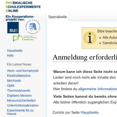
Spezialseite
Bitte beacht
Alle Aut
Sämtliche
Hauptseite
Anmeldung erforderl
Hilfe
Für Lehrer*innen
Zur
Zur
Atom- und Kernphysik
Warum kann ich diese Seite nicht 
Navigation
Suche
Elektrizitätslehre
Leider sind noch nicht alle Inhalte des
springen
springen
Mechanik
arbeiten daran!
Optik
Hier findest du
allgemeine Information
Thermodynamik
Digitales Messen
Viele Seiten kannst du bereits ohn
Messunsicherheiten
Alle bisher öffentlich zugänglichen Ex
Unterrichtsmaterialien
Experimente für zu
Zurück zur Seite
Hauptseite
.
Hause