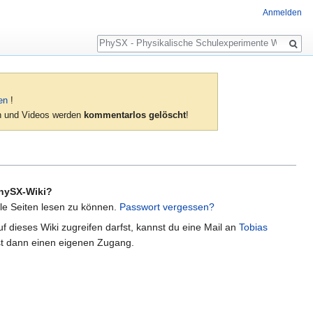
Anmelden
Suche
en
!
ien und Videos werden
kommentarlos gelöscht
!
hySX-Wiki?
lle Seiten lesen zu können.
Passwort vergessen?
f dieses Wiki zugreifen darfst, kannst du eine Mail an
Tobias
t dann einen eigenen Zugang.