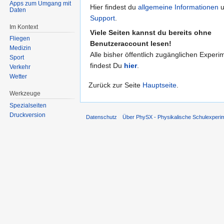
Apps zum Umgang mit
Hier findest du
allgemeine Informationen
u
Daten
Support
.
Im Kontext
Viele Seiten kannst du bereits ohne
Fliegen
Benutzeraccount lesen!
Medizin
Alle bisher öffentlich zugänglichen Experi
Sport
findest Du
hier
.
Verkehr
Wetter
Zurück zur Seite
Hauptseite
.
Werkzeuge
Spezialseiten
Druckversion
Datenschutz
Über PhySX - Physikalische Schulexperi