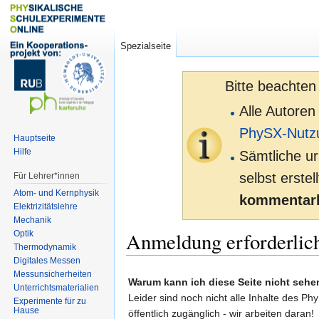
Spezialseite
Bitte beachten
Alle Autoren
PhySX-Nutz
Hauptseite
Hilfe
Sämtliche ur
selbst erste
Für Lehrer*innen
Atom- und Kernphysik
kommentarl
Elektrizitätslehre
Mechanik
Anmeldung erforderlic
Optik
Thermodynamik
Digitales Messen
Zur
Zur
Messunsicherheiten
Warum kann ich diese Seite nicht sehe
Unterrichtsmaterialien
Navigation
Suche
Leider sind noch nicht alle Inhalte des Ph
Experimente für zu
springen
springen
Hause
öffentlich zugänglich - wir arbeiten daran!