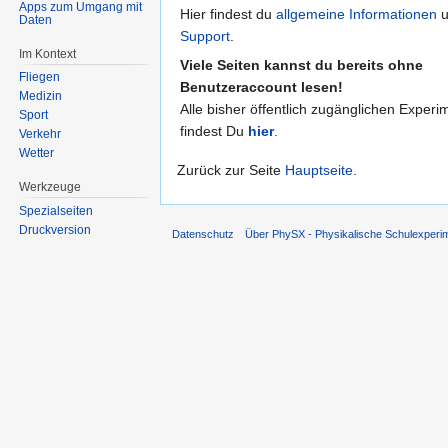
Apps zum Umgang mit
Hier findest du
allgemeine Informationen
u
Daten
Support
.
Im Kontext
Viele Seiten kannst du bereits ohne
Fliegen
Benutzeraccount lesen!
Medizin
Alle bisher öffentlich zugänglichen Experi
Sport
findest Du
hier
.
Verkehr
Wetter
Zurück zur Seite
Hauptseite
.
Werkzeuge
Spezialseiten
Druckversion
Datenschutz
Über PhySX - Physikalische Schulexperi