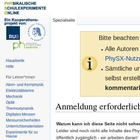
Spezialseite
Bitte beachten
Alle Autoren
PhySX-Nutz
Hauptseite
Hilfe
Sämtliche ur
selbst erste
Für Lehrer*innen
Atom- und Kernphysik
kommentarl
Elektrizitätslehre
Mechanik
Anmeldung erforderlic
Optik
Thermodynamik
Digitales Messen
Zur
Zur
Messunsicherheiten
Warum kann ich diese Seite nicht sehe
Unterrichtsmaterialien
Navigation
Suche
Leider sind noch nicht alle Inhalte des Ph
Experimente für zu
springen
springen
Hause
öffentlich zugänglich - wir arbeiten daran!