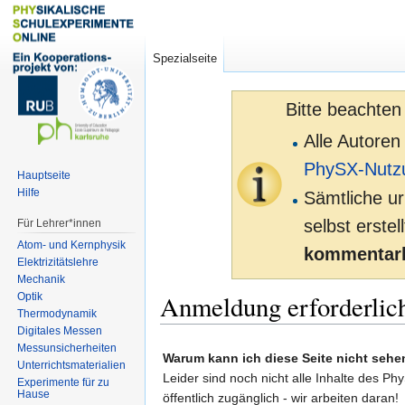
Spezialseite
Bitte beachten
Alle Autoren
PhySX-Nutz
Hauptseite
Hilfe
Sämtliche ur
selbst erste
Für Lehrer*innen
Atom- und Kernphysik
kommentarl
Elektrizitätslehre
Mechanik
Anmeldung erforderlic
Optik
Thermodynamik
Digitales Messen
Zur
Zur
Messunsicherheiten
Warum kann ich diese Seite nicht sehe
Unterrichtsmaterialien
Navigation
Suche
Leider sind noch nicht alle Inhalte des Ph
Experimente für zu
springen
springen
Hause
öffentlich zugänglich - wir arbeiten daran!