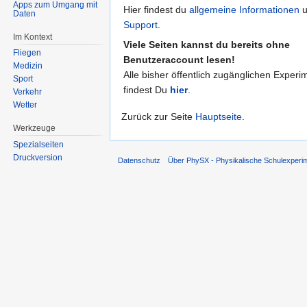
Apps zum Umgang mit
Hier findest du
allgemeine Informationen
u
Daten
Support
.
Im Kontext
Viele Seiten kannst du bereits ohne
Fliegen
Benutzeraccount lesen!
Medizin
Alle bisher öffentlich zugänglichen Experi
Sport
findest Du
hier
.
Verkehr
Wetter
Zurück zur Seite
Hauptseite
.
Werkzeuge
Spezialseiten
Druckversion
Datenschutz
Über PhySX - Physikalische Schulexperi