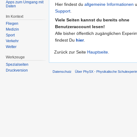
Apps zum Umgang mit
Hier findest du
allgemeine Informationen
u
Daten
Support
.
Im Kontext
Viele Seiten kannst du bereits ohne
Fliegen
Benutzeraccount lesen!
Medizin
Alle bisher öffentlich zugänglichen Experi
Sport
findest Du
hier
.
Verkehr
Wetter
Zurück zur Seite
Hauptseite
.
Werkzeuge
Spezialseiten
Druckversion
Datenschutz
Über PhySX - Physikalische Schulexperi