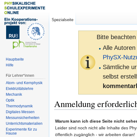
Spezialseite
Bitte beachten
Alle Autoren
PhySX-Nutz
Hauptseite
Hilfe
Sämtliche ur
selbst erste
Für Lehrer*innen
Atom- und Kernphysik
kommentarl
Elektrizitätslehre
Mechanik
Anmeldung erforderlic
Optik
Thermodynamik
Digitales Messen
Zur
Zur
Messunsicherheiten
Warum kann ich diese Seite nicht sehe
Unterrichtsmaterialien
Navigation
Suche
Leider sind noch nicht alle Inhalte des Ph
Experimente für zu
springen
springen
Hause
öffentlich zugänglich - wir arbeiten daran!