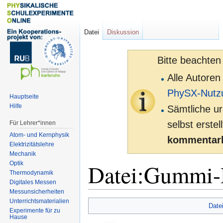
Datei
Diskussion
Bitte beachten
Alle Autoren
PhySX-Nutz
Hauptseite
Hilfe
Sämtliche ur
selbst erste
Für Lehrer*innen
Atom- und Kernphysik
kommentarl
Elektrizitätslehre
Mechanik
Datei:Gummi-H
Optik
Thermodynamik
Digitales Messen
Messunsicherheiten
Unterrichtsmaterialien
Zur
Zur
Date
Experimente für zu
Navigation
Suche
Hause