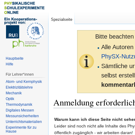
Spezialseite
Bitte beachten
Alle Autoren
PhySX-Nutz
Hauptseite
Hilfe
Sämtliche ur
selbst erste
Für Lehrer*innen
Atom- und Kernphysik
kommentarl
Elektrizitätslehre
Mechanik
Anmeldung erforderlic
Optik
Thermodynamik
Digitales Messen
Zur
Zur
Messunsicherheiten
Warum kann ich diese Seite nicht sehe
Unterrichtsmaterialien
Navigation
Suche
Leider sind noch nicht alle Inhalte des Ph
Experimente für zu
springen
springen
Hause
öffentlich zugänglich - wir arbeiten daran!