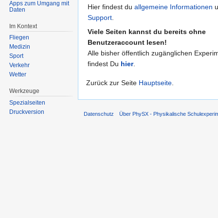
Apps zum Umgang mit
Hier findest du
allgemeine Informationen
u
Daten
Support
.
Im Kontext
Viele Seiten kannst du bereits ohne
Fliegen
Benutzeraccount lesen!
Medizin
Alle bisher öffentlich zugänglichen Experi
Sport
findest Du
hier
.
Verkehr
Wetter
Zurück zur Seite
Hauptseite
.
Werkzeuge
Spezialseiten
Druckversion
Datenschutz
Über PhySX - Physikalische Schulexperi